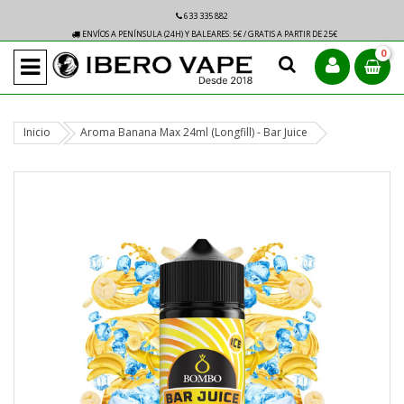
633 335 882
ENVÍOS A PENÍNSULA (24H) Y BALEARES: 5€ / GRATIS A PARTIR DE 25€
0
Inicio
Aroma Banana Max 24ml (Longfill) - Bar Juice