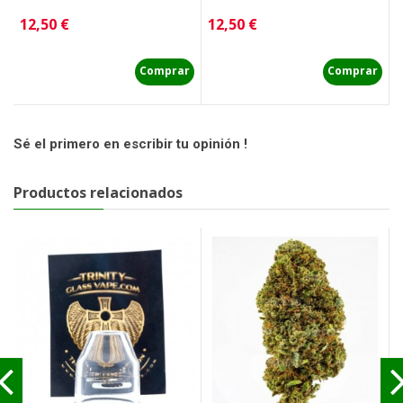
Precio
Precio
P
12,50 €
12,50 €
1
Comprar
Comprar
Sé el primero en escribir tu opinión !
Productos relacionados