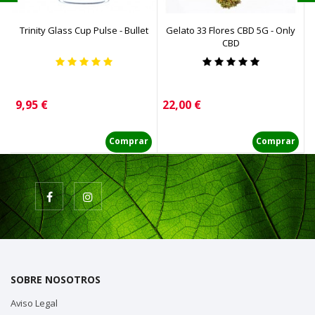
Trinity Glass Cup Pulse - Bullet
Gelato 33 Flores CBD 5G - Only
CBD
Precio
Precio
P
9,95 €
22,00 €
3
Comprar
Comprar
SOBRE NOSOTROS
Aviso Legal