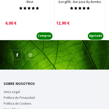
- Illest
(Longfill) - Bar Juice By Bombo
Precio
Precio
P
6,00 €
12,90 €
6
Comprar
Agotado
SOBRE NOSOTROS
Aviso Legal
Política de Privacidad
Política de Cookies