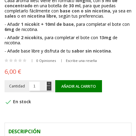
Cada aroma Illest viene en formato
longfill
, con
5 ml de
concentrado
en una botella de
30 ml
, para que puedas
completarlo fácilmente con
base con o sin nicotina
, ya sea en
sales
o en
nicotina libre
, según tus preferencias.
- Añadir
1 nicokit + 10ml de base
, para completar el bote con
6mg
de nicotina.
- Añadir
2 nicokits
, para completar el bote con
13mg
de
nicotina.
- Añade base libre y disfruta de tu
sabor sin nicotina
.
0 Opiniones
Escribe una reseña
6,00 €
Cantidad
AÑADIR AL CARRITO

En stock
DESCRIPCIÓN