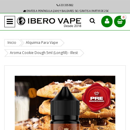
633 335 882
ENVÍOS A PENÍNSULA (24H) Y BALEARES: 5€ / GRATIS A PARTIR DE 25€
0
Inicio
Alquimia Para Vape
Aroma Cookie Dough 5ml (Longfill) - Illest