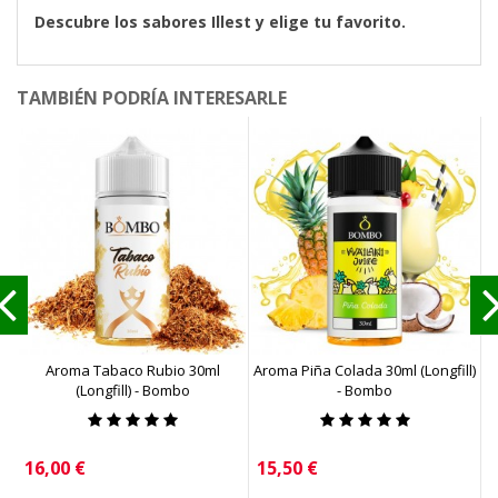
Descubre los sabores Illest y elige tu favorito.
TAMBIÉN PODRÍA INTERESARLE
Aroma Tabaco Rubio 30ml
Aroma Piña Colada 30ml (Longfill)
A
(Longfill) - Bombo
- Bombo
Precio
Precio
P
16,00 €
15,50 €
1