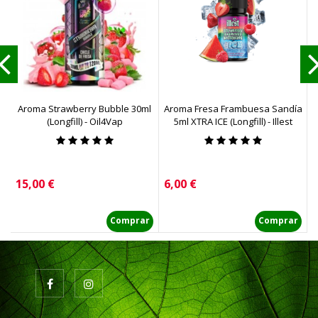
Aroma Strawberry Bubble 30ml
Aroma Fresa Frambuesa Sandía
A
(Longfill) - Oil4Vap
5ml XTRA ICE (Longfill) - Illest
Precio
Precio
P
15,00 €
6,00 €
1
Comprar
Comprar