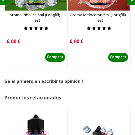
Aroma Piña Ice 5ml (Longfill) -
Aroma Melocotón 5ml (Longfill) -
Ar
Illest
Illest
Precio
Precio
P
6,00 €
6,00 €
6
Comprar
Comprar
Sé el primero en escribir tu opinión !
Productos relacionados