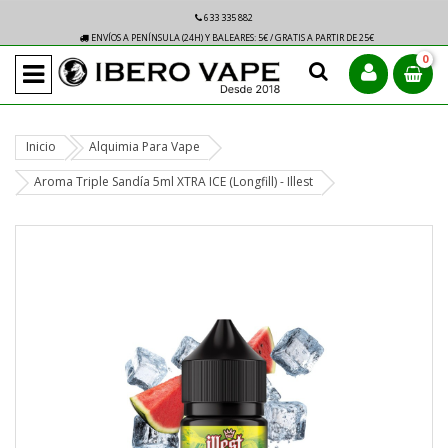
633 335 882
ENVÍOS A PENÍNSULA (24H) Y BALEARES: 5€ / GRATIS A PARTIR DE 25€
0
Inicio
Alquimia Para Vape
Aroma Triple Sandía 5ml XTRA ICE (Longfill) - Illest