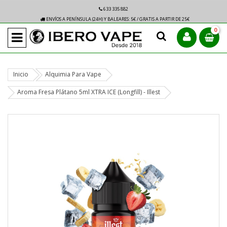
633 335 882
ENVÍOS A PENÍNSULA (24H) Y BALEARES: 5€ / GRATIS A PARTIR DE 25€
0
Inicio
Alquimia Para Vape
Aroma Fresa Plátano 5ml XTRA ICE (Longfill) - Illest