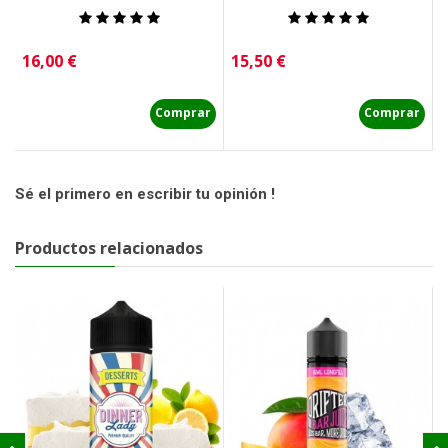
Precio
Precio
P
16,00 €
15,50 €
1
Comprar
Comprar
Sé el primero en escribir tu opinión !
Productos relacionados