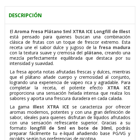
DESCRIPCIÓN
El
Aroma Fresa Plátano 5ml XTRA ICE Longfill de Illest
está pensado para quienes buscan una combinación
clásica de frutas con un toque de frescor extremo. Esta
receta une el sabor dulce y jugoso de la
fresa madura
con la textura suave y cremosa del
plátano
, creando una
mezcla perfectamente equilibrada que destaca por su
intensidad y suavidad.
La fresa aporta notas afrutadas frescas y dulces, mientras
que el plátano añade cuerpo y cremosidad al conjunto,
logrando una experiencia de vapeo rica y agradable. Para
completar la receta, el potente efecto
XTRA ICE
proporciona una sensación helada intensa que realza los
sabores y aporta una frescura duradera en cada calada.
La gama
Illest XTRA ICE
se caracteriza por ofrecer
aromas modernos, potentes y con una gran definición de
sabor, ideales para quienes disfrutan de líquidos afrutados
con una sensación refrescante superior. Gracias a su
formato
longfill de 5ml en bote de 30ml
, podrás
preparar fácilmente tu e-liquid añadiendo base PG/VG y
nicokits según tus preferencias de nicotina.