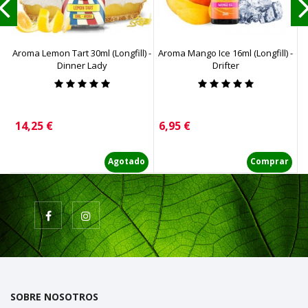
Aroma Lemon Tart 30ml (Longfill) -
Aroma Mango Ice 16ml (Longfill) -
Dinner Lady
Drifter
Precio
Precio
P
14,25 €
6,95 €
1
Agotado
Comprar
SOBRE NOSOTROS