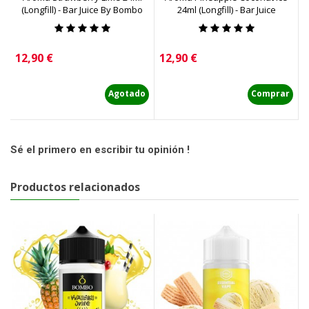
(Longfill) - Bar Juice By Bombo
24ml (Longfill) - Bar Juice
Precio
Precio
P
12,90 €
12,90 €
1
Agotado
Comprar
Sé el primero en escribir tu opinión !
Productos relacionados