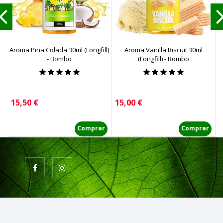
Aroma Piña Colada 30ml (Longfill)
Aroma Vanilla Biscuit 30ml
- Bombo
(Longfill) - Bombo
Precio
Precio
P
15,50 €
15,00 €
1
Comprar
Comprar