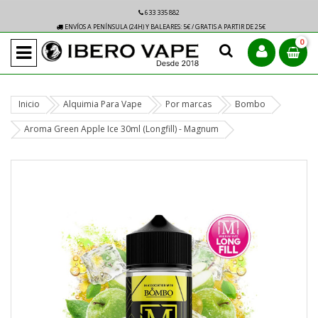
633 335 882
ENVÍOS A PENÍNSULA (24H) Y BALEARES: 5€ / GRATIS A PARTIR DE 25€
0
Inicio
Alquimia Para Vape
Por marcas
Bombo
Aroma Green Apple Ice 30ml (Longfill) - Magnum