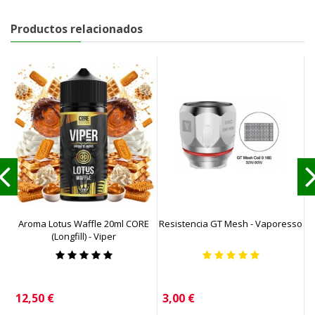
Productos relacionados
Aroma Lotus Waffle 20ml CORE
Resistencia GT Mesh - Vaporesso
(Longfill) - Viper
(
Precio
Precio
P
12,50 €
3,00 €
7