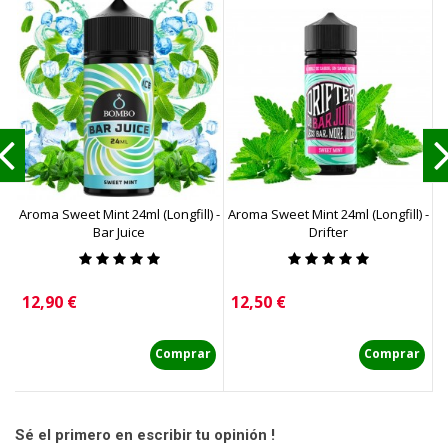
Aroma Sweet Mint 24ml (Longfill) -
Aroma Sweet Mint 24ml (Longfill) -
A
Bar Juice
Drifter
Precio
Precio
P
12,90 €
12,50 €
1
Comprar
Comprar
Sé el primero en escribir tu opinión !