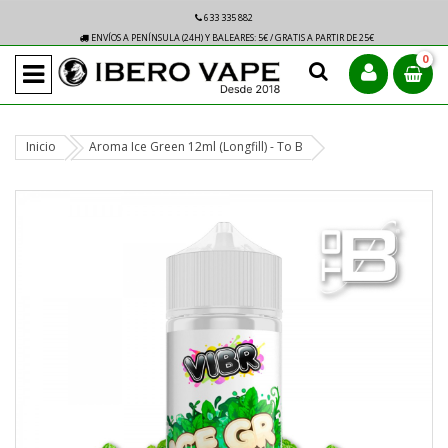
633 335 882
ENVÍOS A PENÍNSULA (24H) Y BALEARES: 5€ / GRATIS A PARTIR DE 25€
0
Inicio
Aroma Ice Green 12ml (Longfill) - To B