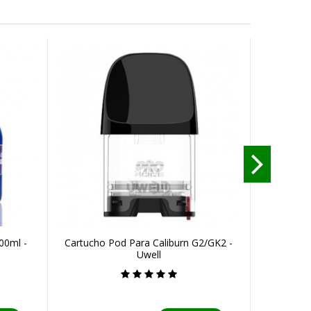
00ml -
Cartucho Pod Para Caliburn G2/GK2 -
Resist
Uwell