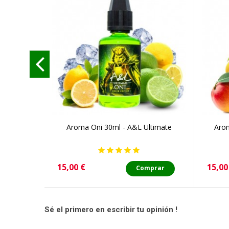
Aroma Oni 30ml - A&L Ultimate
Arom
Precio
Preci
15,00 €
15,00
Comprar
Sé el primero en escribir tu opinión !