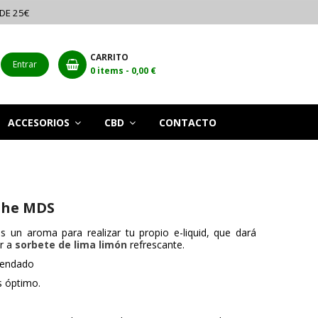
 DE 25€
CARRITO
Entrar
0
items -
0,00 €
ACCESORIOS
CBD
CONTACTO
The MDS
es un aroma para realizar tu propio e-liquid, que dará
or a
sorbete de lima limón
refrescante.
endado
s óptimo.