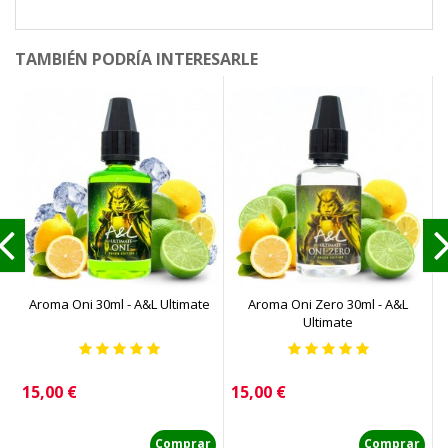
TAMBIÉN PODRÍA INTERESARLE
Aroma Oni 30ml - A&L Ultimate
Aroma Oni Zero 30ml - A&L
Ultimate
Precio
Precio
P
15,00 €
15,00 €
1
Comprar
Comprar