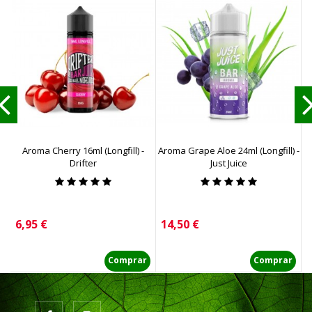
Aroma Cherry 16ml (Longfill) -
Aroma Grape Aloe 24ml (Longfill) -
Drifter
Just Juice
Precio
Precio
P
6,95 €
14,50 €
1
Comprar
Comprar