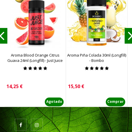
Aroma Blood Orange Citrus
Aroma Piña Colada 30ml (Longfill)
Guava 24ml (Longfill) - Just Juice
- Bombo
Precio
Precio
P
14,25 €
15,50 €
5
Agotado
Comprar