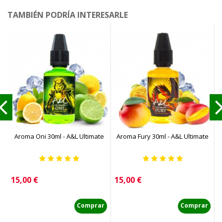
TAMBIÉN PODRÍA INTERESARLE
Aroma Oni 30ml - A&L Ultimate
Aroma Fury 30ml - A&L Ultimate
Precio
Precio
P
15,00 €
15,00 €
1
Comprar
Comprar