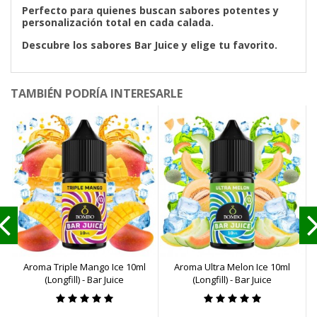
Perfecto para quienes buscan sabores potentes y
personalización total en cada calada.
Descubre los sabores Bar Juice y elige tu favorito.
TAMBIÉN PODRÍA INTERESARLE
Aroma Triple Mango Ice 10ml
Aroma Ultra Melon Ice 10ml
A
(Longfill) - Bar Juice
(Longfill) - Bar Juice