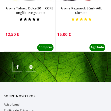
Aroma Tabaco Dulce 20ml CORE
Aroma Ragnarok 30ml - A&L
(Longfill) - Kings Crest
Ultimate
(
Precio
Precio
P
12,50 €
15,00 €
7
Comprar
Agotado
SOBRE NOSOTROS
Aviso Legal
Política de Privacidad