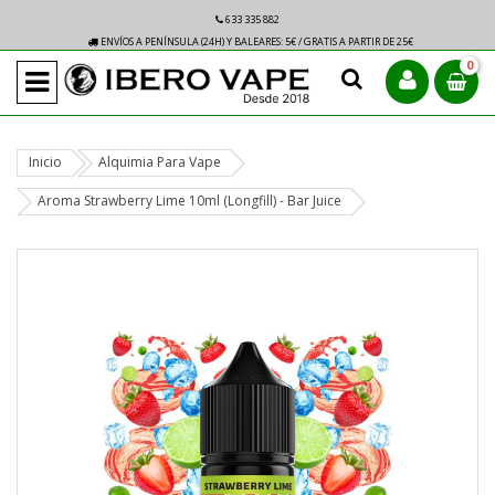
633 335 882
ENVÍOS A PENÍNSULA (24H) Y BALEARES: 5€ / GRATIS A PARTIR DE 25€
0
Inicio
Alquimia Para Vape
Aroma Strawberry Lime 10ml (Longfill) - Bar Juice