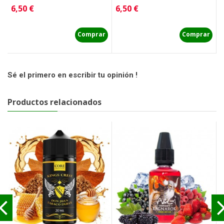
Precio
Precio
P
6,50 €
6,50 €
6
Comprar
Comprar
Sé el primero en escribir tu opinión !
Productos relacionados