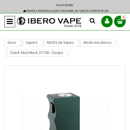
633 335 882
ENVÍOS A PENÍNSULA (24H) Y BALEARES: 5€ / GRATIS A PARTIR DE 25€
0
Inicio
Vapers
MODS de Vapeo
Mods mecánicos
Clutch Mod Mech 21700 - Dovpo