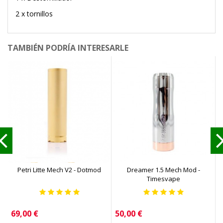
2 x tornillos
TAMBIÉN PODRÍA INTERESARLE
Petri Litte Mech V2 - Dotmod
Dreamer 1.5 Mech Mod -
Timesvape
Precio
Precio
69,00 €
50,00 €