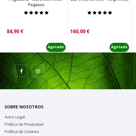
Pegasus
Precio
Precio
P
84,90 €
160,00 €
2
Agotado
Agotado
SOBRE NOSOTROS
Aviso Legal
Política de Privacidad
Política de Cookies