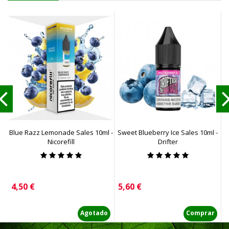
Blue Razz Lemonade Sales 10ml -
Sweet Blueberry Ice Sales 10ml -
Nicorefill
Drifter
Precio
Precio
P
4,50 €
5,60 €
5
Agotado
Comprar