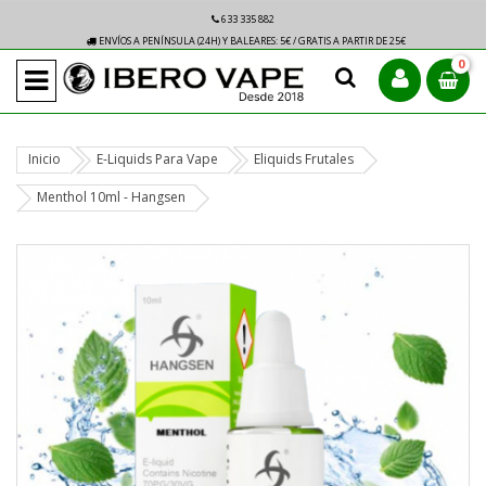
633 335 882
ENVÍOS A PENÍNSULA (24H) Y BALEARES: 5€ / GRATIS A PARTIR DE 25€
0
Inicio
E-Liquids Para Vape
Eliquids Frutales
Menthol 10ml - Hangsen