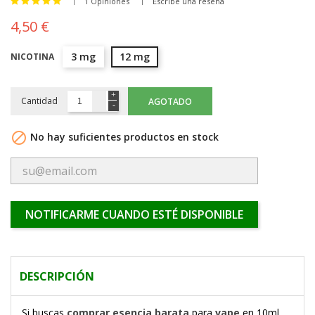
1 Opiniones
Escribe una reseña
4,50 €
3 mg
12 mg
NICOTINA
Cantidad
AGOTADO

No hay suficientes productos en stock
NOTIFICARME CUANDO ESTÉ DISPONIBLE
DESCRIPCIÓN
Si buscas
comprar esencia barata
para
vape
en 10ml,