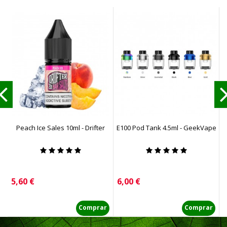
Peach Ice Sales 10ml - Drifter
E100 Pod Tank 4.5ml - GeekVape
Precio
Precio
P
5,60 €
6,00 €
1
Comprar
Comprar