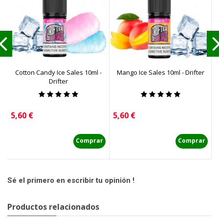
Cotton Candy Ice Sales 10ml -
Mango Ice Sales 10ml - Drifter
S
Drifter
Precio
Precio
P
5,60 €
5,60 €
5
Comprar
Comprar
Sé el primero en escribir tu opinión !
Productos relacionados