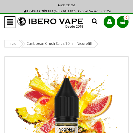
633 335 882
ENVÍOS A PENÍNSULA (24H) Y BALEARES: 5€ / GRATIS A PARTIR DE 25€
0
Inicio
Caribbean Crush Sales 10ml - Nicorefill