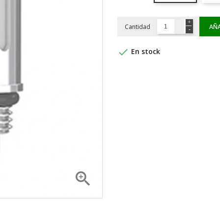
Cantidad
AÑA

En stock
