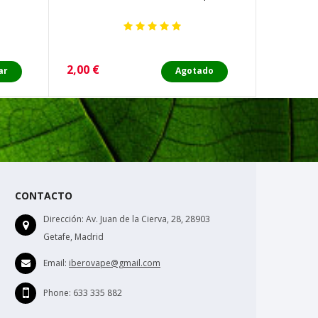
Precio
Precio
2,00 €
2,90 €
ar
Agotado
CONTACTO
Dirección:
Av. Juan de la Cierva, 28, 28903
Getafe, Madrid
Email:
iberovape@gmail.com
Phone:
633 335 882