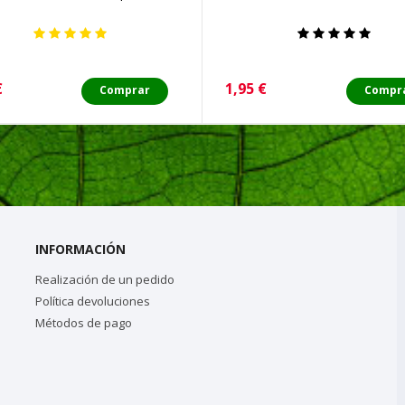
o
Precio
€
1,95 €
Comprar
Compr
INFORMACIÓN
Realización de un pedido
Política devoluciones
Métodos de pago