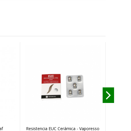
af
Resistencia EUC Cerámica - Vaporesso
Resist