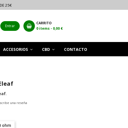
 DE 25€
CARRITO
Entrar
0
items -
0,00 €
ACCESORIOS
CBD
CONTACTO
Eleaf
eaf
.
scribe una reseña
0 ohm