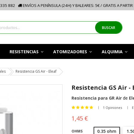
335 882
ENVÍOS A PENÍNSULA (24H) Y BALEARES: 5€ / GRATIS A PARTIR
BUSCAR
RESISTENCIAS
ATOMIZADORES
ALQUIMIA
ales
Resistencia GS Air - Eleaf
Resistencia GS Air - 
Resistencia para GR Air
de
El
1 Opiniones
E
1,45 €
0.35 ohm
1.5
OHMS