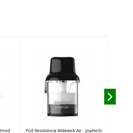
otmod
Pod Resistencia Widewick Air - Joyetech
Resis