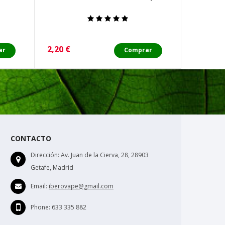
Precio
Precio
2,20 €
0,95 €
ar
Comprar
CONTACTO
Dirección:
Av. Juan de la Cierva, 28, 28903
Getafe, Madrid
Email:
iberovape@gmail.com
Phone:
633 335 882