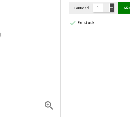
Cantidad
AÑA

En stock
