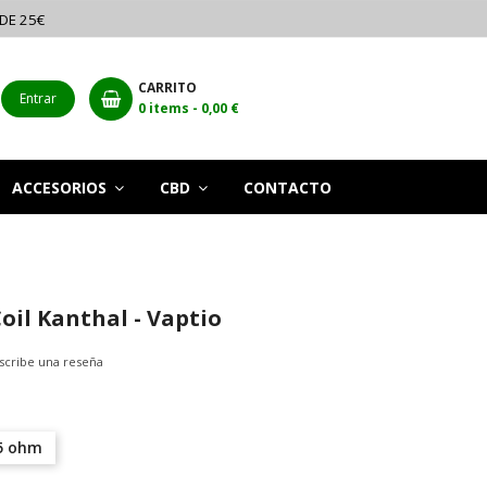
 DE 25€
CARRITO
Entrar
0
items -
0,00 €
ACCESORIOS
CBD
CONTACTO
oil Kanthal - Vaptio
scribe una reseña
5 ohm