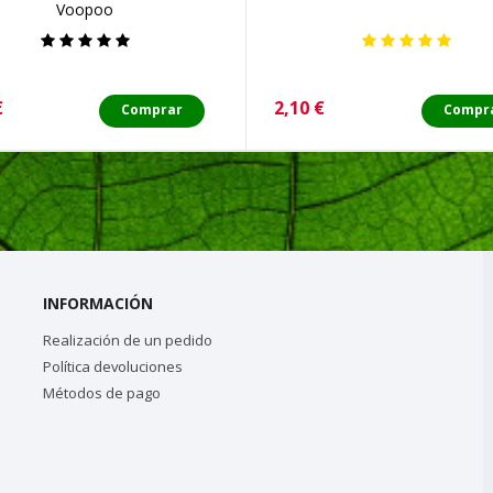
Voopoo
o
Precio
€
2,10 €
Comprar
Compr
INFORMACIÓN
Realización de un pedido
Política devoluciones
Métodos de pago