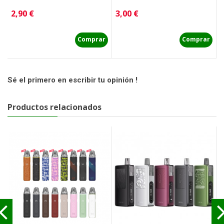
Precio
Precio
P
2,90 €
3,00 €
2
Comprar
Comprar
Sé el primero en escribir tu opinión !
Productos relacionados