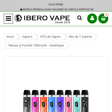
633 335 882
ENVÍOS A PENÍNSULA (24H) Y BALEARES: 5€ / GRATIS A PARTIR DE 25€
0
Inicio
Vapers
KITS de Vapeo
Kits de 1 batería
Wenax Q Pod Kit 1000 mAh - GeekVape