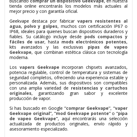
buscando
comprar un dispositivo Geekvape
, en nuestra
tienda online encontrarás los modelos más actuales al
mejor precio y con garantía oficial.
Geekvape destaca por fabricar
vapers resistentes al
agua, polvo y golpes
, muchos con certificación IP67 o
IP68, ideales para quienes buscan dispositivos duraderos y
fiables. Su catálogo incluye desde
pods compactos y
fáciles de usar
, hasta
mods electrónicos potentes
,
kits avanzados y las exclusivas
pipas de vapeo
Geekvape
, que combinan estética clásica con tecnología
moderna.
Los
vapers Geekvape
incorporan chipsets avanzados,
potencia regulable, control de temperatura y sistemas de
seguridad completos, ofreciendo una experiencia estable y
personalizada. Además, sus dispositivos son compatibles
con una amplia variedad de
resistencias y cartuchos
originales
, garantizando gran sabor y excelente
producción de vapor.
Si has buscado en Google
“comprar Geekvape”
,
“vaper
Geekvape original”
,
“mod Geekvape potente”
o
“pipa
de vapeo Geekvape”
, aquí encontrarás una selección
actualizada de productos originales, envío rápido y
asesoramiento especializado.