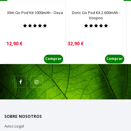
Xlim Go Pod Kit 1000mAh - Oxva
Doric Go Pod Kit 2.600mAh -
Voopoo
Precio
Precio
P
12,90 €
32,90 €
1
Comprar
Comprar
SOBRE NOSOTROS
Aviso Legal