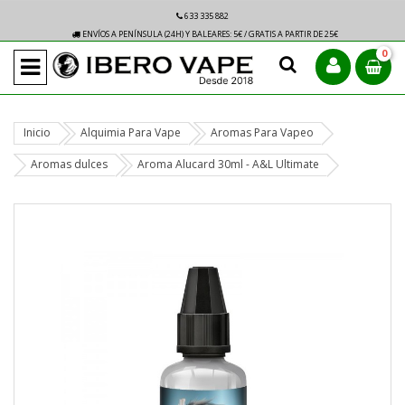
633 335 882
ENVÍOS A PENÍNSULA (24H) Y BALEARES: 5€ / GRATIS A PARTIR DE 25€
0
Inicio
Alquimia Para Vape
Aromas Para Vapeo
Aromas dulces
Aroma Alucard 30ml - A&L Ultimate