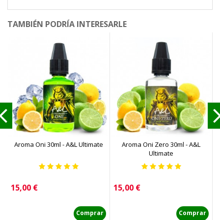
TAMBIÉN PODRÍA INTERESARLE
Aroma Oni 30ml - A&L Ultimate
Aroma Oni Zero 30ml - A&L
Ultimate
Precio
Precio
P
15,00 €
15,00 €
1
Comprar
Comprar