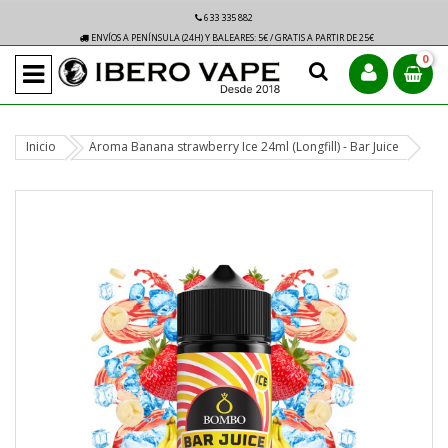
633 335 882
ENVÍOS A PENÍNSULA (24H) Y BALEARES: 5€ / GRATIS A PARTIR DE 25€
0
Inicio
Aroma Banana strawberry Ice 24ml (Longfill) - Bar Juice