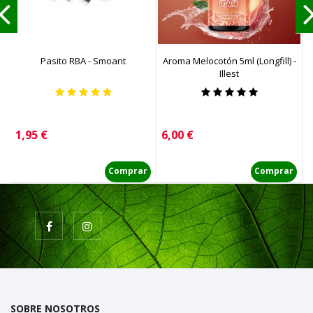
Pasito RBA - Smoant
Aroma Melocotón 5ml (Longfill) -
E
Illest
Precio
Precio
P
1,95 €
6,00 €
9
Comprar
Comprar
SOBRE NOSOTROS