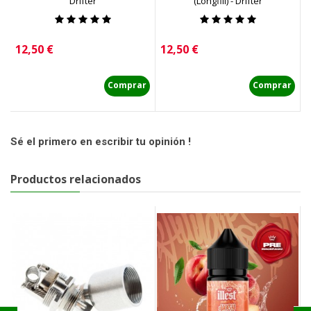
Drifter
(Longfill) - Drifter
Precio
Precio
P
12,50 €
12,50 €
1
Comprar
Comprar
Sé el primero en escribir tu opinión !
Productos relacionados