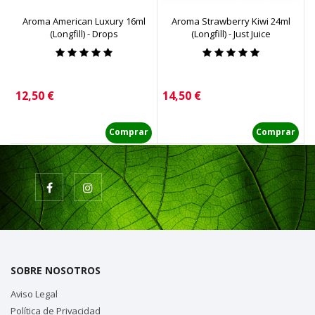
Aroma American Luxury 16ml
Aroma Strawberry Kiwi 24ml
(Longfill) - Drops
(Longfill) - Just Juice
Precio
Precio
P
12,50 €
14,50 €
6
Comprar
Comprar
SOBRE NOSOTROS
Aviso Legal
Política de Privacidad