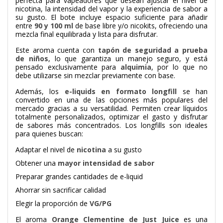
perfecta para vapeadores que desean ajustar el nivel de
nicotina, la intensidad del vapor y la experiencia de sabor a
su gusto. El bote incluye espacio suficiente para añadir
entre
90 y 100 ml
de base libre y/o nicokits, ofreciendo una
mezcla final equilibrada y lista para disfrutar.
Este aroma cuenta con
tapón de seguridad a prueba
de niños
, lo que garantiza un manejo seguro, y está
pensado exclusivamente para
alquimia
, por lo que no
debe utilizarse sin mezclar previamente con base.
Además, los
e-liquids en formato longfill
se han
convertido en una de las opciones más populares del
mercado gracias a su versatilidad. Permiten crear líquidos
totalmente personalizados, optimizar el gasto y disfrutar
de sabores más concentrados. Los longfills son ideales
para quienes buscan:
Adaptar el nivel de
nicotina
a su gusto
Obtener una
mayor intensidad de sabor
Preparar grandes cantidades de e-liquid
Ahorrar sin sacrificar calidad
Elegir la proporción de
VG/PG
El aroma
Orange Clementine de Just Juice
es una