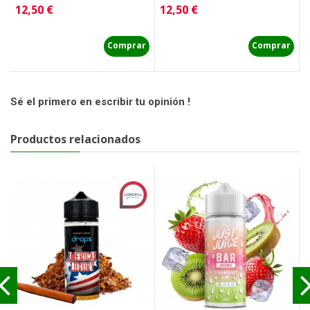
Precio
Precio
P
12,50 €
12,50 €
1
Comprar
Comprar
Sé el primero en escribir tu opinión !
Productos relacionados