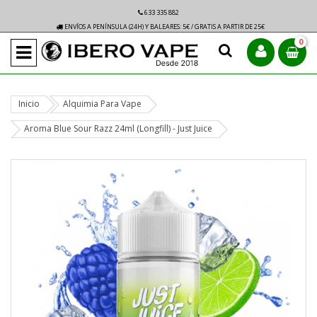
633 335 882
ENVÍOS A PENÍNSULA (24H) Y BALEARES: 5€ / GRATIS A PARTIR DE 25€
0
Inicio
Alquimia Para Vape
Aroma Blue Sour Razz 24ml (Longfill) - Just Juice