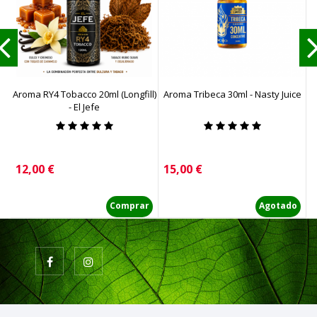
Aroma RY4 Tobacco 20ml (Longfill)
Aroma Tribeca 30ml - Nasty Juice
- El Jefe
Precio
Precio
P
12,00 €
15,00 €
6
Comprar
Agotado