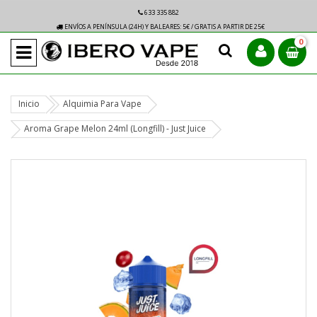
633 335 882
ENVÍOS A PENÍNSULA (24H) Y BALEARES: 5€ / GRATIS A PARTIR DE 25€
0
Inicio
Alquimia Para Vape
Aroma Grape Melon 24ml (Longfill) - Just Juice