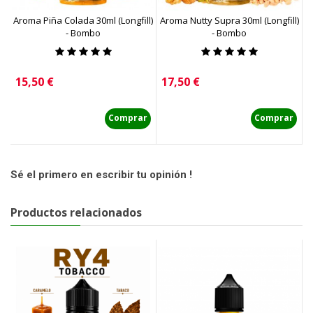
Aroma Piña Colada 30ml (Longfill)
Aroma Nutty Supra 30ml (Longfill)
Ar
- Bombo
- Bombo
Precio
Precio
P
15,50 €
17,50 €
1
Comprar
Comprar
Sé el primero en escribir tu opinión !
Productos relacionados