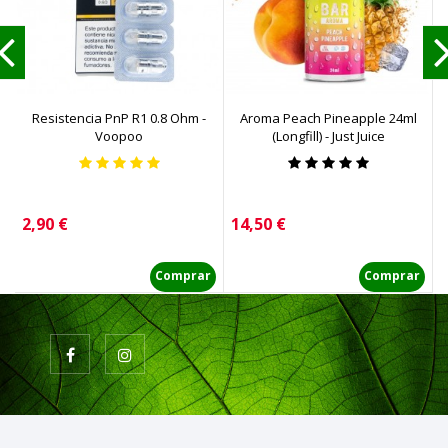
Resistencia PnP R1 0.8 Ohm -
Aroma Peach Pineapple 24ml
Voopoo
(Longfill) - Just Juice
Precio
Precio
P
2,90 €
14,50 €
1
Comprar
Comprar