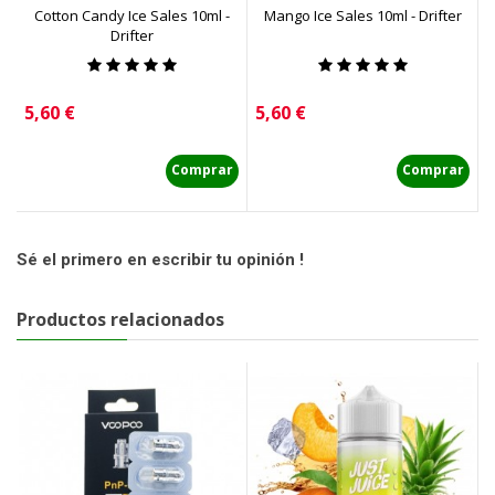
Cotton Candy Ice Sales 10ml -
Mango Ice Sales 10ml - Drifter
S
Drifter
Precio
Precio
P
5,60 €
5,60 €
5
Comprar
Comprar
Sé el primero en escribir tu opinión !
Productos relacionados