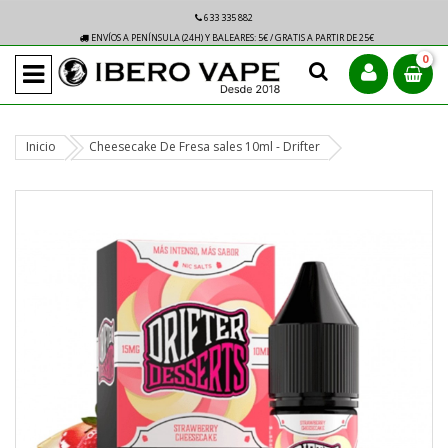
633 335 882
ENVÍOS A PENÍNSULA (24H) Y BALEARES: 5€ / GRATIS A PARTIR DE 25€
0
Inicio
Cheesecake De Fresa sales 10ml - Drifter