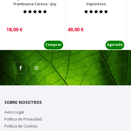
Frambuesa Cereza - Ijoy
Vaporesso
Precio
Precio
P
18,00 €
49,00 €
6
Comprar
Agotado
SOBRE NOSOTROS
Aviso Legal
Política de Privacidad
Política de Cookies