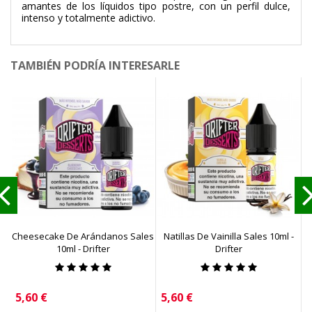
amantes de los líquidos tipo postre, con un perfil dulce,
intenso y totalmente adictivo.
TAMBIÉN PODRÍA INTERESARLE
Cheesecake De Arándanos Sales
Natillas De Vainilla Sales 10ml -
C
10ml - Drifter
Drifter
Precio
Precio
P
5,60 €
5,60 €
5