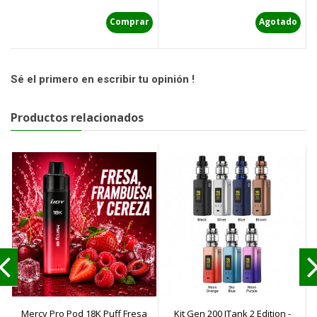
Comprar
Agotado
Sé el primero en escribir tu opinión !
Productos relacionados
Mercy Pro Pod 18K Puff Fresa
Kit Gen 200 ITank 2 Edition -
C