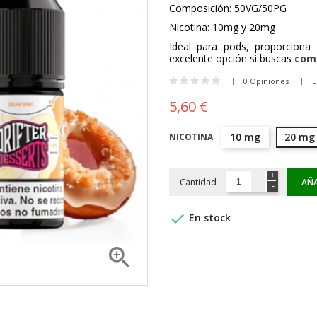
Composición: 50VG/50PG
Nicotina: 10mg y 20mg
Ideal para pods, proporciona
excelente opción si buscas
comp
0 Opiniones
E
5,60 €
10 mg
20 mg
NICOTINA
Cantidad
AÑA

En stock
