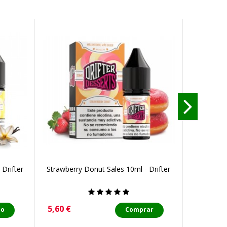
 Drifter
Strawberry Donut Sales 10ml - Drifter
Banana C
Precio
Precio
5,60 €
5,60 €
do
Comprar