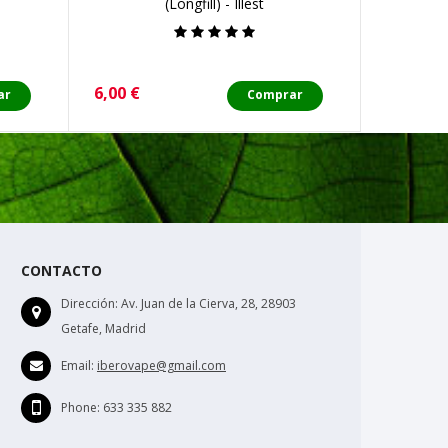
(Longfill) - Illest
Precio
Precio
6,00 €
2,80 €
ar
Comprar
CONTACTO
Dirección:
Av. Juan de la Cierva, 28, 28903
Getafe, Madrid
Email:
iberovape@gmail.com
Phone:
633 335 882