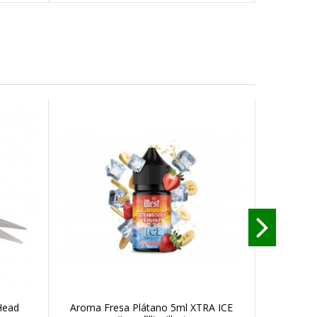
rHead
Aroma Fresa Plátano 5ml XTRA ICE
Pyrex 