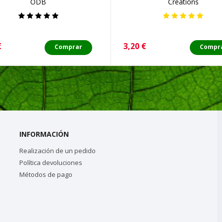
ODB
Creations
o
Precio
€
3,20 €
Comprar
Compr
INFORMACIÓN
Realización de un pedido
Política devoluciones
Métodos de pago