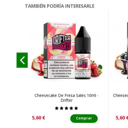
TAMBIÉN PODRÍA INTERESARLE
Cheesecake De Fresa Sales 10ml -
Cheesec
Drifter
Precio
Preci
5,60 €
5,60 
Comprar