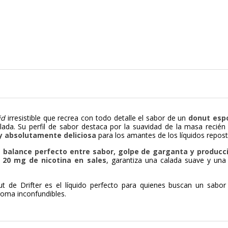
id
irresistible que recrea con todo detalle el sabor de un
donut espo
ada. Su perfil de sabor destaca por la suavidad de la masa recién 
 y absolutamente deliciosa
para los amantes de los líquidos repost
n
balance perfecto entre sabor, golpe de garganta y producc
 20 mg de nicotina en sales
, garantiza una calada suave y una
t de Drifter es el líquido perfecto para quienes buscan un sabor
aroma inconfundibles.