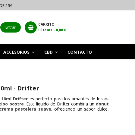
 DE 25€
CARRITO
Entrar
0
items -
0,00 €
ACCESORIOS
CBD
CONTACTO
0ml - Drifter
10ml Drifter
es perfecto para los amantes de los
e-
tipo postre
. Este líquido de
Drifter
combina un
donut
crema pastelera suave
, ofreciendo un sabor dulce,