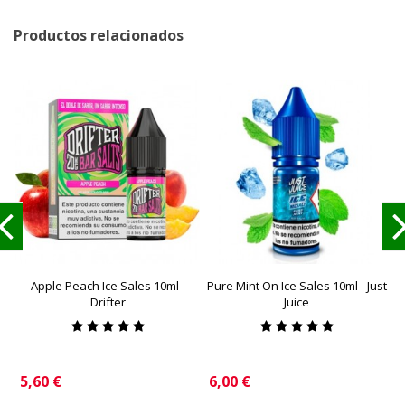
Productos relacionados
Apple Peach Ice Sales 10ml -
Pure Mint On Ice Sales 10ml - Just
Drifter
Juice
Precio
Precio
P
5,60 €
6,00 €
4