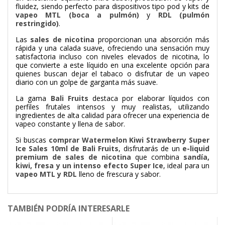
fluidez, siendo perfecto para dispositivos tipo pod y kits de
vapeo MTL (boca a pulmón)
y
RDL (pulmón
restringido)
.
Las
sales de nicotina
proporcionan una absorción más
rápida y una calada suave, ofreciendo una sensación muy
satisfactoria incluso con niveles elevados de nicotina, lo
que convierte a este líquido en una excelente opción para
quienes buscan dejar el tabaco o disfrutar de un vapeo
diario con un golpe de garganta más suave.
La gama
Bali Fruits
destaca por elaborar líquidos con
perfiles frutales intensos y muy realistas, utilizando
ingredientes de alta calidad para ofrecer una experiencia de
vapeo constante y llena de sabor.
Si buscas
comprar Watermelon Kiwi Strawberry Super
Ice Sales 10ml de Bali Fruits
, disfrutarás de un
e-liquid
premium de sales de nicotina
que combina
sandía,
kiwi, fresa y un intenso efecto Super Ice
, ideal para un
vapeo MTL y RDL
lleno de frescura y sabor.
TAMBIÉN PODRÍA INTERESARLE