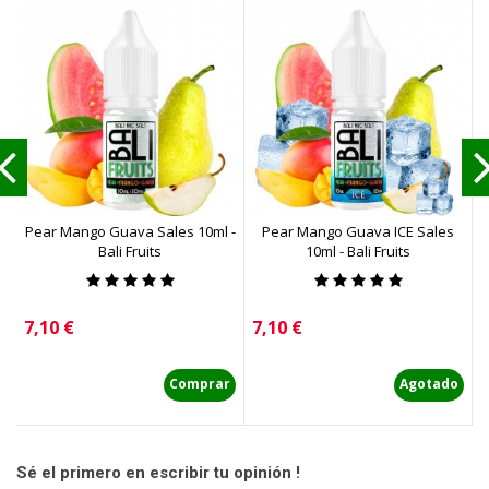
Pear Mango Guava Sales 10ml -
Pear Mango Guava ICE Sales
W
Bali Fruits
10ml - Bali Fruits
Precio
Precio
P
7,10 €
7,10 €
6
Comprar
Agotado
Sé el primero en escribir tu opinión !