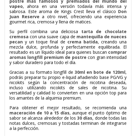
postre más famosos y premiados del mundo del
vapeo
, ahora en una versión todavía más intensa y
sabrosa. Este aroma de
Kings Crest
lleva el clásico
Don
Juan Reserve
a otro nivel, ofreciendo una experiencia
gourmet rica, cremosa y llena de matices.
Su perfil combina una deliciosa
tarta de chocolate
cremosa
con una suave capa de
mantequilla de nueces
pecan
y un toque final de
crema batida
, creando una
mezcla dulce, profunda y perfectamente equilibrada. El
resultado es un líquido ideal para quienes buscan
comprar
aromas longfill premium de postre
con gran intensidad
y sabor duradero para todo el día.
Gracias a su formato longfill de
30ml en bote de 120ml
,
podrás preparar tu propio e-liquid añadiendo base PG/VG y
nicokits según la concentración de nicotina deseada,
incluso utilizando nicokits de sales de nicotina. Su
versatilidad y calidad lo convierten en una opción top para
los amantes de la alquimia premium.
Para obtener el mejor resultado, se recomienda una
maceración de 10 a 15 días
, aunque el punto óptimo de
sabor se alcanza alrededor de los
30 días
, donde todas las
notas dulces, cremosas y tostadas terminan de integrarse
a la perfección.