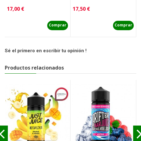
Precio
Precio
P
17,00 €
17,50 €
1
Comprar
Comprar
Sé el primero en escribir tu opinión !
Productos relacionados