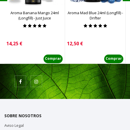
Aroma Banana Mango 24ml
Aroma Mad Blue 24ml (Longfill) -
A
(Longfill) - Just Juice
Drifter
Precio
Precio
P
14,25 €
12,50 €
6
Comprar
Comprar
SOBRE NOSOTROS
Aviso Legal