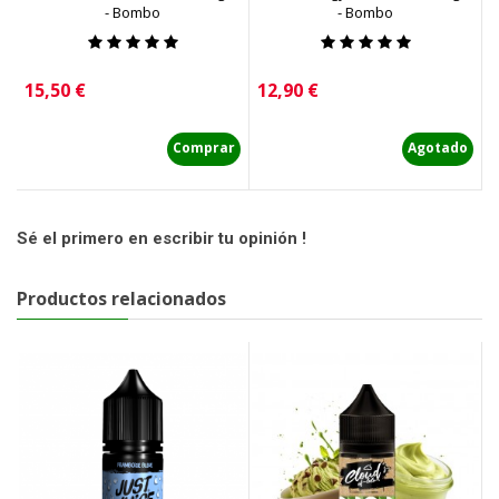
- Bombo
- Bombo
Precio
Precio
P
15,50 €
12,90 €
1
Comprar
Agotado
Sé el primero en escribir tu opinión !
Productos relacionados