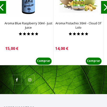
Aroma Blue Raspberry 30ml - Just
Aroma Pistachio 30ml - Cloud Of
A
Juice
Lolo
Precio
Precio
P
15,00 €
14,00 €
1
Comprar
Comprar