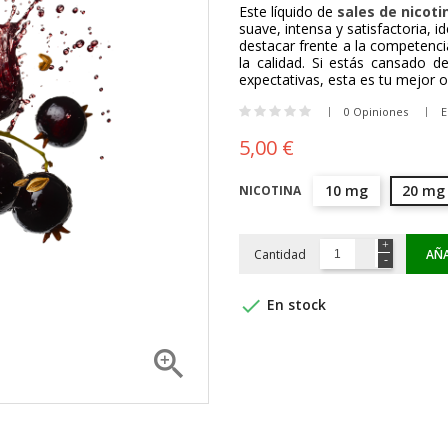
Este líquido de
sales de nicoti
suave, intensa y satisfactoria, i
destacar frente a la competenc
la calidad. Si estás cansado 
expectativas, esta es tu mejor o
0 Opiniones
E
5,00 €
10 mg
20 mg
NICOTINA
Cantidad
AÑA

En stock
