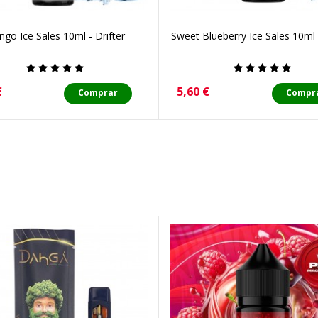
go Ice Sales 10ml - Drifter
Sweet Blueberry Ice Sales 10ml -
o
Precio
€
5,60 €
Comprar
Compr