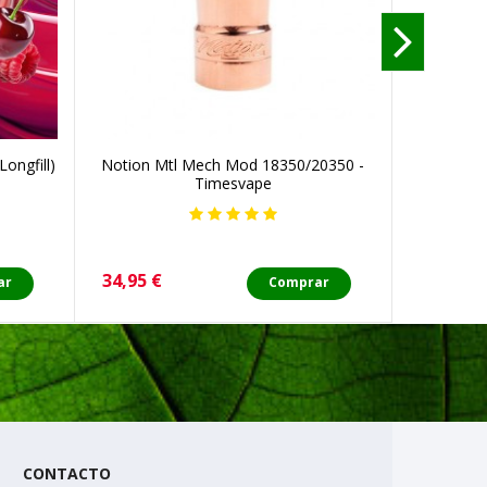
ongfill)
Notion Mtl Mech Mod 18350/20350 -
Pyrex Ce
Timesvape
Precio
Precio
34,95 €
2,90 €
ar
Comprar
CONTACTO