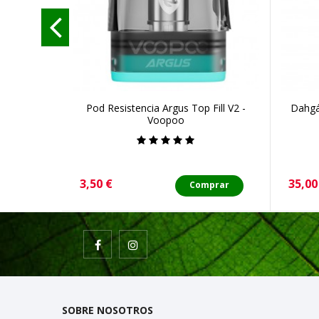
Pod Resistencia Argus Top Fill V2 -
Dahgá
Voopoo
Precio
Preci
3,50 €
35,00
Comprar
SOBRE NOSOTROS