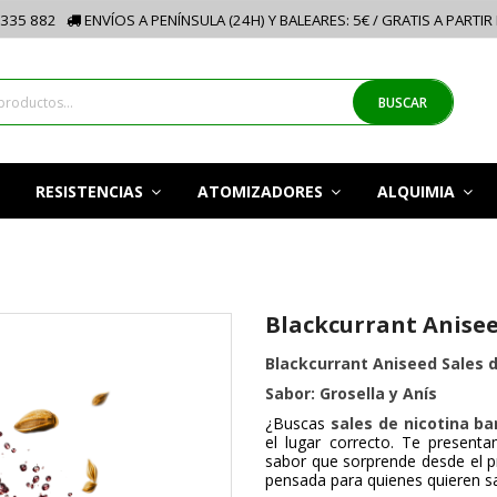
335 882
ENVÍOS A PENÍNSULA (24H) Y BALEARES: 5€ / GRATIS A PARTIR
BUSCAR
RESISTENCIAS
ATOMIZADORES
ALQUIMIA
Blackcurrant Aniseed
Blackcurrant Aniseed Sales de
Sabor: Grosella y Anís
¿Buscas
sales de nicotina ba
el lugar correcto. Te present
sabor que sorprende desde el p
pensada para quienes quieren sal