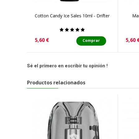
Cotton Candy Ice Sales 10ml - Drifter
Man
Precio
Preci
5,60 €
5,60 
Comprar
Sé el primero en escribir tu opinión !
Productos relacionados