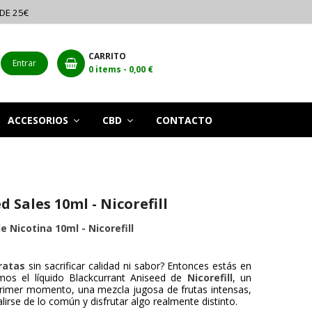
 DE 25€
CARRITO
Entrar
0
items -
0,00 €
ACCESORIOS
CBD
CONTACTO
 Sales 10ml - Nicorefill
 Nicotina 10ml - Nicorefill
ratas
sin sacrificar calidad ni sabor? Entonces estás en
amos el líquido Blackcurrant Aniseed de
Nicorefill
, un
rimer momento, una mezcla jugosa de frutas intensas,
irse de lo común y disfrutar algo realmente distinto.