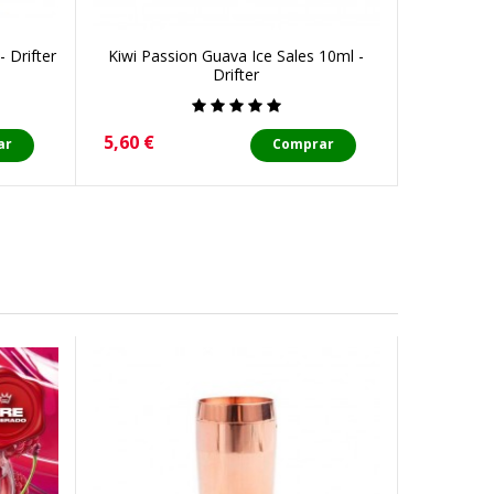
 Drifter
Kiwi Passion Guava Ice Sales 10ml -
Sweet S
Drifter
Precio
Precio
5,60 €
5,60 €
ar
Comprar